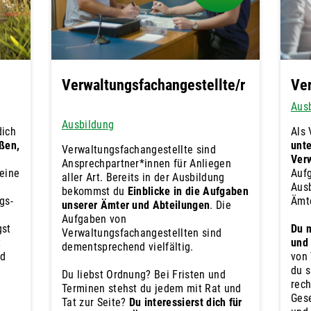
Verwaltungsfachangestellte/r
Ver
Aus
Ausbildung
dich
Als 
ßen,
unte
Verwaltungsfachangestellte sind
Verw
Ansprechpartner*innen für Anliegen
eine
Aufg
aller Art. Bereits in der Ausbildung
Ausb
bekommst du
Einblicke in die Aufgaben
gs-
Ämt
unserer Ämter und Abteilungen
. Die
Aufgaben von
gst
Du m
Verwaltungsfachangestellten sind
t
und 
dementsprechend vielfältig.
nd
von 
du s
Du liebst Ordnung? Bei Fristen und
rech
Terminen stehst du jedem mit Rat und
Gese
Tat zur Seite?
Du interessierst dich für