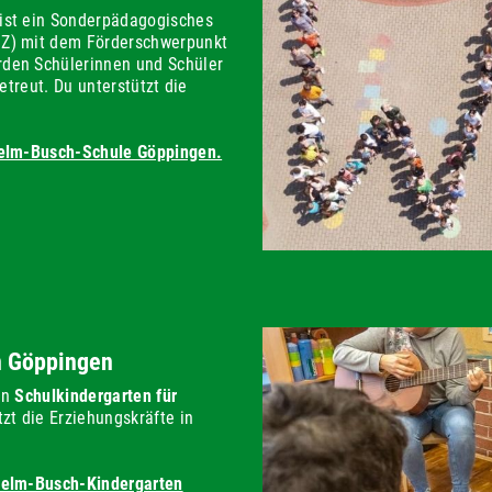
ist ein Sonderpädagogisches
BZ) mit dem Förderschwerpunkt
den Schülerinnen und Schüler
betreut. Du unterstützt die
lhelm-Busch-Schule Göppingen.
n Göppingen
in
Schulkindergarten für
tzt die Erziehungskräfte in
lhelm-Busch-Kindergarten