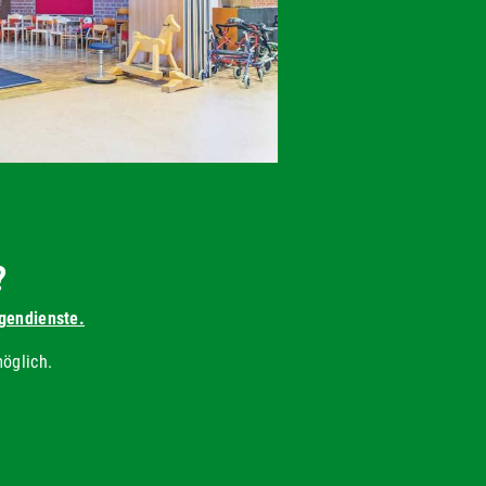
?
igendienste.
öglich.