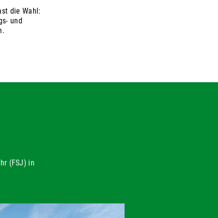
st die Wahl:
gs- und
n.
hr (FSJ) in